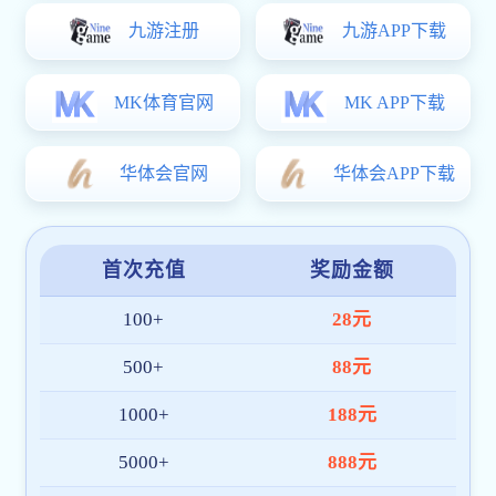
协议适用中华人民共和国法律。如用户使用服务过程中产生
纠纷，应向平台所在地法院提起诉讼。
八、联系方式
如对本协议有疑问或建议，欢迎通过以下方式与我们联系：
Email：support@nangongtiyuurl.com
荣誉与成就
南宫体育 在多个国际赛事科技平台评比中脱颖而出，持续提
升安全性与观赛体验。