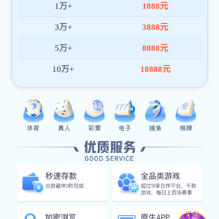
亚洲体育服务平台大奖
2022 年度综合类数字体育平台荣誉奖项，肯定平台服务能
力。